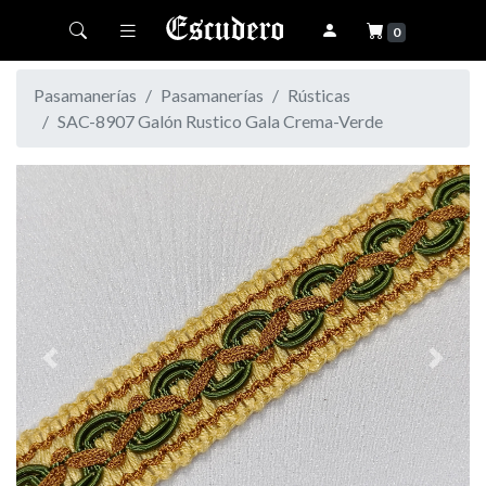
Toggle navigation
0
Pasamanerías
Pasamanerías
Rústicas
SAC-8907 Galón Rustico Gala Crema-Verde
Previous
Next