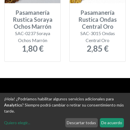
Pasamanería
Pasamanería
Rustica Soraya
Rustica Ondas
Ochos Marrón
Central Oro
SAC-0237 Soraya
SAC-3015 Ondas
Ochos Marrón
Central Oro
1,80 €
2,85 €
Aviso legal
-
Política de privacidad
-
Política de devoluciones
¡Hola! ¿Podríamos habilitar algunos servicios adicionales para
-
Gastos de envío
-
Uso de cookies
-
Ajustes de Cookies
Analytics
? Siempre podrá cambiar o retirar su consentimiento más
tarde.
@ Tejidos escudero web
Quiero elegir
...
Descartar todas
De acuerdo