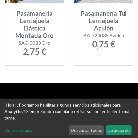
Pasamanería
Pasamanería Tul
Lentejuela
Lentejuela
Elástica
Azulón
Montada Oro
BA-724035 Azulón
0,75 €
SAC-0033 Oro
2,75 €
Aviso legal
-
Política de privacidad
-
Política de devoluciones
¡Hola! ¿Podríamos habilitar algunos servicios adicionales para
-
Gastos de envío
-
Uso de cookies
-
Ajustes de Cookies
Analytics
? Siempre podrá cambiar o retirar su consentimiento más
tarde.
@ Tejidos escudero web
Quiero elegir
...
Descartar todas
De acuerdo