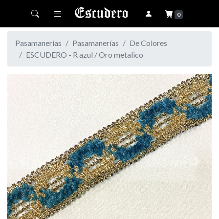
Toggle navigation
0
Pasamanerías
Pasamanerías
De Colores
ESCUDERO - R azul / Oro metalico
Previous
Next