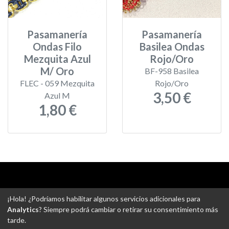
Pasamanería
Pasamanería
Ondas Filo
Basilea Ondas
Mezquita Azul
Rojo/Oro
M/ Oro
BF-958 Basilea
FLEC - 059 Mezquita
Rojo/Oro
3,50 €
Azul M
1,80 €
Aviso legal
-
Política de privacidad
-
Política de devoluciones
¡Hola! ¿Podríamos habilitar algunos servicios adicionales para
-
Gastos de envío
-
Uso de cookies
-
Ajustes de Cookies
Analytics
? Siempre podrá cambiar o retirar su consentimiento más
tarde.
@ Tejidos escudero web