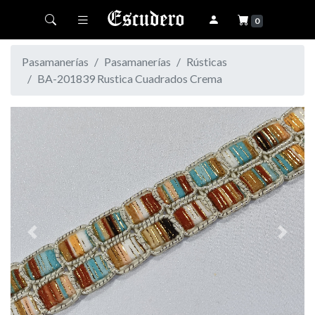
Toggle navigation
0
Pasamanerías
Pasamanerías
Rústicas
BA-201839 Rustica Cuadrados Crema
Previous
Next