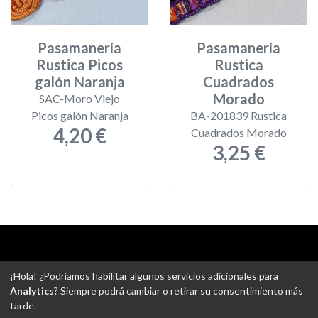
Pasamanería
Pasamanería
Rustica Picos
Rustica
galón Naranja
Cuadrados
Morado
SAC-Moro Viejo
Picos galón Naranja
BA-201839 Rustica
4,20 €
Cuadrados Morado
3,25 €
Aviso legal
-
Política de privacidad
-
Política de devoluciones
¡Hola! ¿Podríamos habilitar algunos servicios adicionales para
-
Gastos de envío
-
Uso de cookies
-
Ajustes de Cookies
Analytics
? Siempre podrá cambiar o retirar su consentimiento más
tarde.
@ Tejidos escudero web