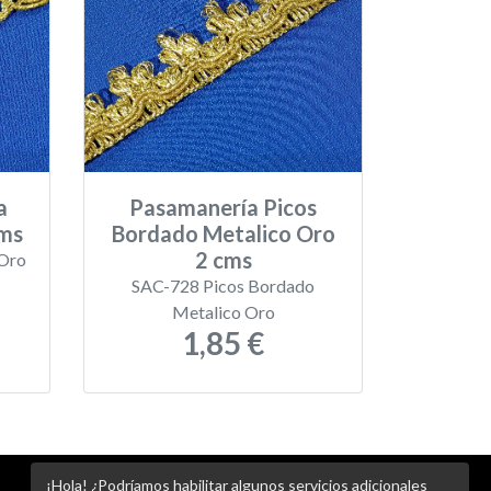
a
Pasamanería Picos
cms
Bordado Metalico Oro
2 cms
Oro
SAC-728 Picos Bordado
Metalico Oro
1,85 €
¡Hola! ¿Podríamos habilitar algunos servicios adicionales