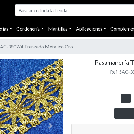
rías
Cordonería
Mantillas
Aplicaciones
Complemen
AC-3807/4 Trenzado Metalico Oro
Pasamanería T
Ref: SAC-3
Next