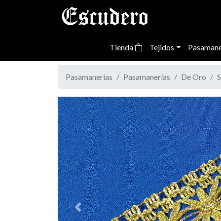
Tienda
Tejidos
Pasamane
Pasamanerías
Pasamanerías
De Oro
S
Previous