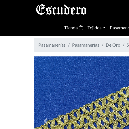
Tienda
Tejidos
Pasamane
Pasamanerías
Pasamanerías
De Oro
S
Previous