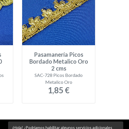
s
Pasamanería Picos
0
Bordado Metalico Oro
2 cms
os
SAC-728 Picos Bordado
Metalico Oro
1,85 €
¡Hola! ¿Podríamos habilitar algunos servicios adicionales