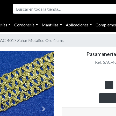
rías
Cordonería
Mantillas
Aplicaciones
Complemen
AC-4017 Zahar Metalico Oro 4 cms
Pasamanería
Ref: SAC-4
Next