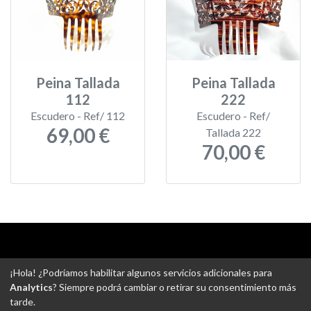
Peina Tallada
Peina Tallada
112
222
Escudero - Ref/ 112
Escudero - Ref/
69,00 €
Tallada 222
70,00 €
Aviso legal
-
Política de privacidad
-
Política de devoluciones
¡Hola! ¿Podríamos habilitar algunos servicios adicionales para
-
Gastos de envío
-
Uso de cookies
-
Ajustes de Cookies
Analytics
? Siempre podrá cambiar o retirar su consentimiento más
tarde.
@ Tejidos escudero web