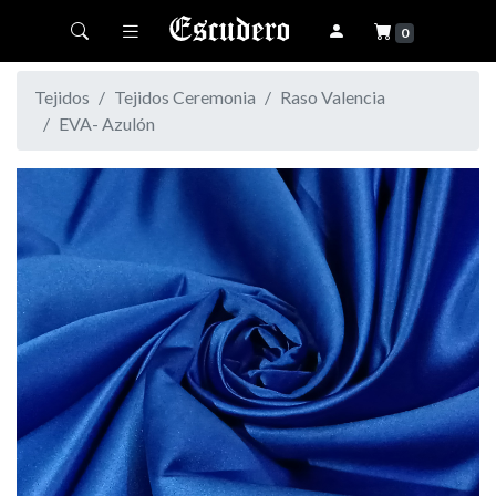
Toggle navigation
0
Tejidos
Tejidos Ceremonia
Raso Valencia
EVA- Azulón