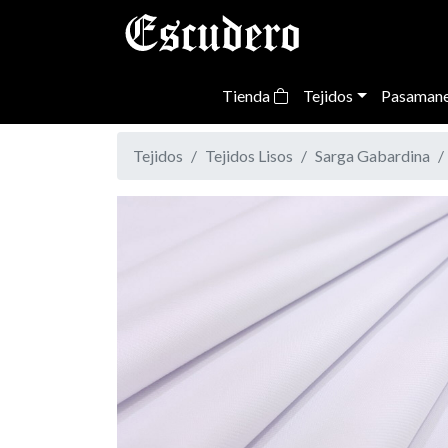
Tienda
Tejidos
Pasamane
Tejidos
Tejidos Lisos
Sarga Gabardina