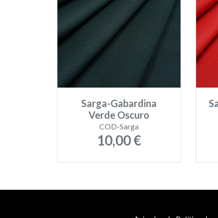
Sarga-Gabardina
S
Verde Oscuro
COD-Sarga
10,00 €