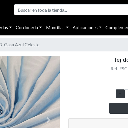
rías
Cordonería
Mantillas
Aplicaciones
Complemen
Gasa Azul Celeste
Tejid
Ref: ES
Next