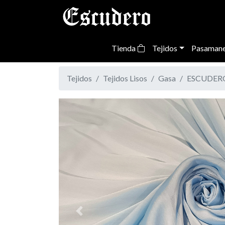
Tienda
Tejidos
Pasamane
Tejidos
Tejidos Lisos
Gasa
ESCUDERO-
Previous