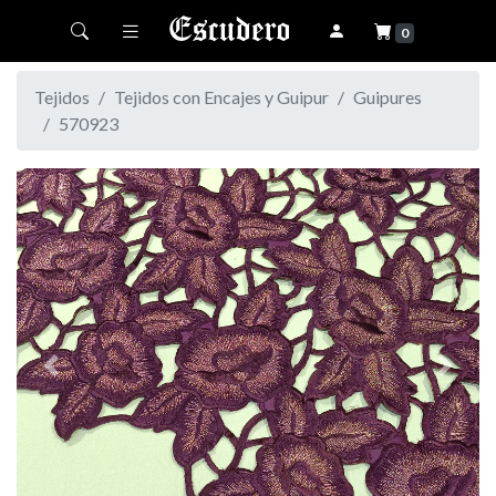
Toggle navigation
0
Tejidos
Tejidos con Encajes y Guipur
Guipures
570923
Previous
Next