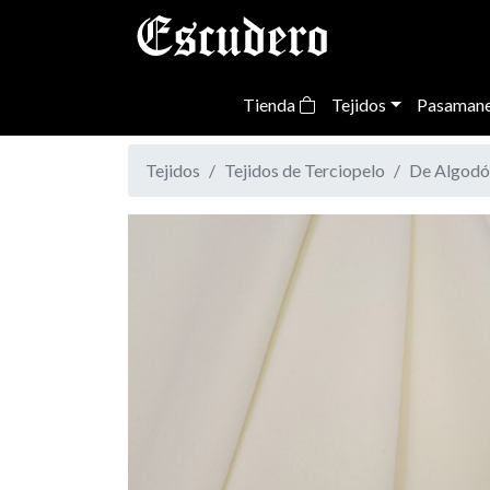
Tienda
Tejidos
Pasamane
Tejidos
Tejidos de Terciopelo
De Algodó