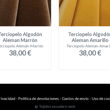
Terciopelo Algodón
Terciopelo Algodó
Aleman Marrón
Aleman Amarillo
erciopelo Alemán-Marrón
Terciopelo Alemán-Amari
38,00 €
38,00 €
privacidad
-
Política de devoluciones
-
Gastos de envío
-
Uso de coo
@ Tejidos escudero web