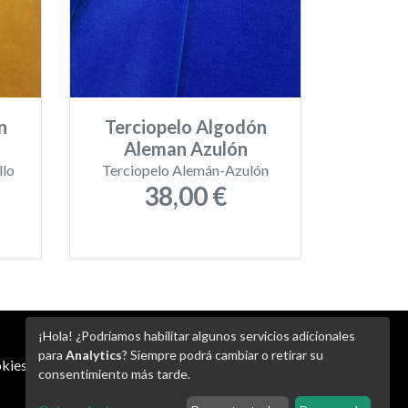
n
Terciopelo Algodón
Aleman Azulón
llo
Terciopelo Alemán-Azulón
38,00 €
¡Hola! ¿Podríamos habilitar algunos servicios adicionales
para
Analytics
? Siempre podrá cambiar o retirar su
kies
-
Ajustes de Cookies
consentimiento más tarde.