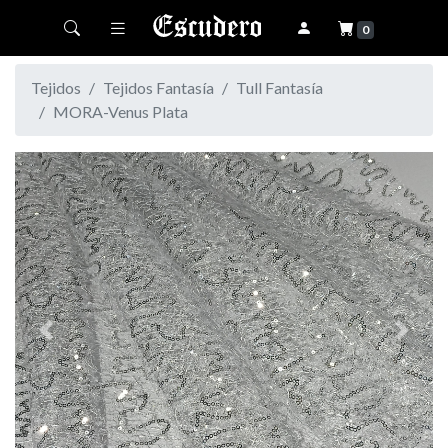
Toggle navigation
0
Tejidos
Tejidos Fantasía
Tull Fantasía
MORA-Venus Plata
Previous
Next