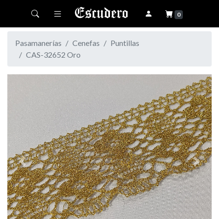
Toggle navigation
0
Pasamanerías
Cenefas
Puntillas
CAS-32652 Oro
Previous
Next