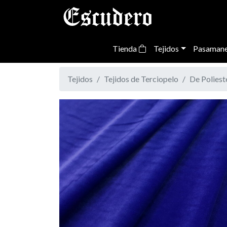
Tienda
Tejidos
Pasamane
Tejidos
Tejidos de Terciopelo
De Poliest