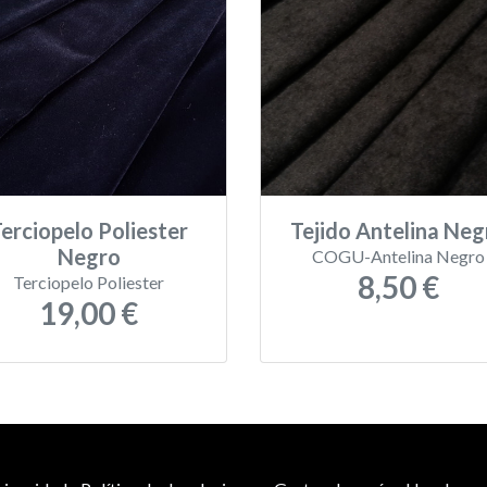
erciopelo Poliester
Tejido Antelina Neg
Negro
COGU-Antelina Negro
8,50 €
Terciopelo Poliester
19,00 €