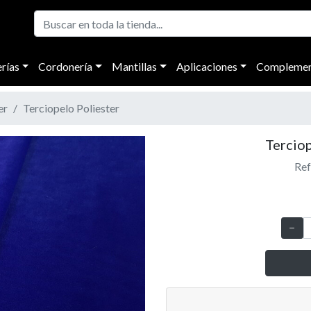
rías
Cordonería
Mantillas
Aplicaciones
Complemen
er
Terciopelo Poliester
Terciop
Ref